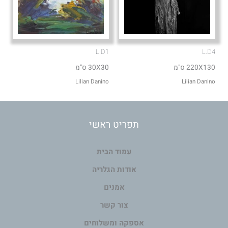
L.D1
L.D4
220X130 ס"מ
30X30 ס"מ
Lilian Danino
Lilian Danino
תפריט ראשי
עמוד הבית
אודות הגלריה
אמנים
צור קשר
אספקה ומשלוחים