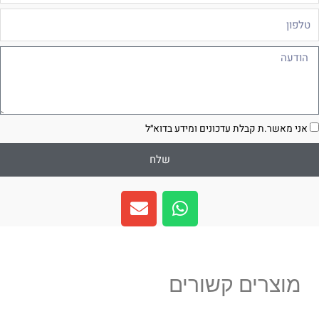
לפון
ודעה
סכמה
אני מאשר.ת קבלת עדכונים ומידע בדוא״ל
שלח
E
W
n
h
v
a
e
t
l
s
מוצרים קשורים
o
a
p
p