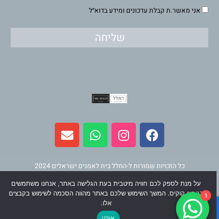
אני מאשר.ת קבלת עדכונים ומידע בדוא״ל
שליחה
E
W
I
F
n
h
n
a
v
a
s
c
e
t
t
e
l
s
a
b
כל הזכויות שמורות ל-החלל בית לאמנים ישראלים 2024
o
a
g
o
על מנת לספק לכם חוויה מיטבית בעת הגלישה באתר, אנחנו משתמשים
p
p
r
o
תחזוקה ופיתוח
וינר מדיה
בקבצי קוקיס. המשך השימוש שלכם באתר מהווה הסכמה לשימוש בקבצים
1
e
p
a
k
אלו.
m
אוקיי