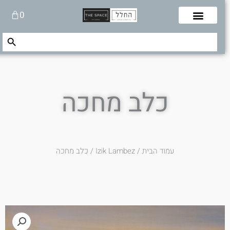
לוג
עגלת
0
תוכן
קניות
Search Button
Search
for:
כלב מחכה
עמוד הבית
/
Izik Lambez
/ כלב מחכה