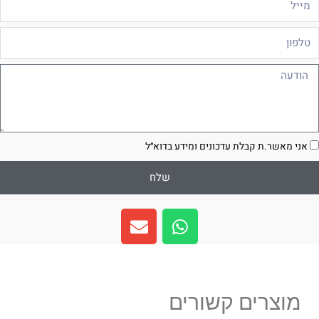
לפון
ודעה
סכמה
אני מאשר.ת קבלת עדכונים ומידע בדוא״ל
שלח
E
W
n
h
v
a
e
t
l
s
מוצרים קשורים
o
a