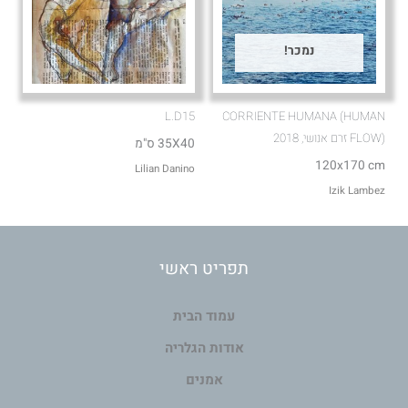
נמכר!
L.D15
CORRIENTE HUMANA (HUMAN
FLOW) זרם אנושי, 2018
35X40 ס"מ
120x170 cm
Lilian Danino
Izik Lambez
תפריט ראשי
עמוד הבית
אודות הגלריה
אמנים