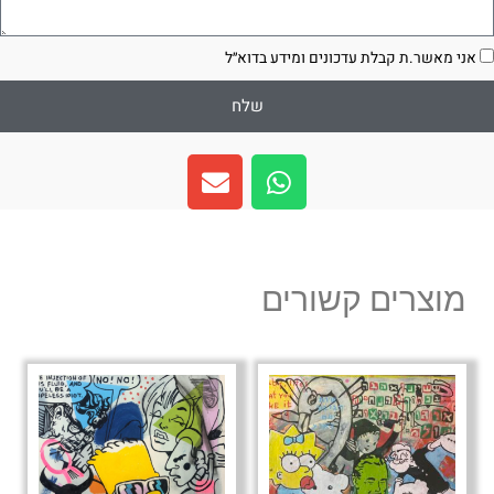
סכמה
אני מאשר.ת קבלת עדכונים ומידע בדוא״ל
שלח
E
W
n
h
v
a
e
t
l
s
מוצרים קשורים
o
a
p
p
e
p