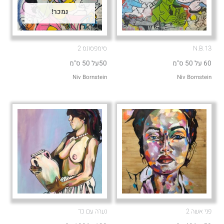
נמכר!
N.B.13
סימפסונס 2
60 על 50 ס"מ
50על 50 ס"מ
Niv Bornstein
Niv Bornstein
פני אשה 2
נערה עם כד