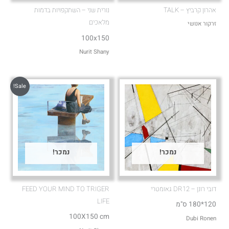
אהרון קרביץ – TALK
נורית שני – השתקפויות בדמות
מלאכים
זרקור אנושי
100x150
Nurit Shany
Sale!
נמכר!
נמכר!
דובי רונן – DR12 גאומטרי
FEED YOUR MIND TO TRIGER
LIFE
120*180 ס"מ
100X150 cm
Dubi Ronen