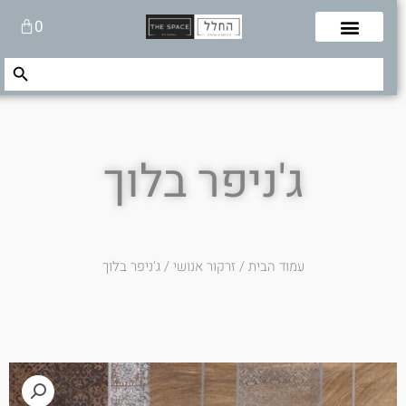
לוג
עגלת
0
תוכן
קניות
Search Button
Search
for:
ג'ניפר בלוך
עמוד הבית
/
זרקור אנושי
/ ג'ניפר בלוך