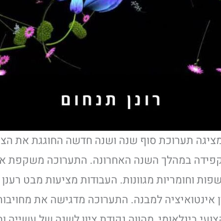
מציגה תערוכת סוף שנה ושנה חדשה החוגגת את 
בקפידה במהלך השנה האחרונה. התערוכה משקפת את
ות וחומריות מגוונות. העבודות מציעות מבט רענן ו
בין אינטואיציה למבנה. התערוכה מדגישה את מחויב
עי בינלאומי, מהווה נקודת ציון לשנה של עשייה 