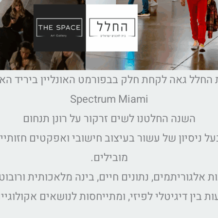
 החלל גאה לקחת חלק בבפורמט האונליין ביריד הא
Spectrum Miami
השנה החלטנו לשים זרקור על רונן תנחום
ום, מייסד Phenomena Labs ובעל ניסיון של עשור בעיצוב חישובי ואפ
מובילים.
ות אלגוריתמים, נתונים חיים, בינה מלאכותית ורובוט
ת בין דיגיטלי לפיזי, ומתייחסות לנושאים אקולוגיי