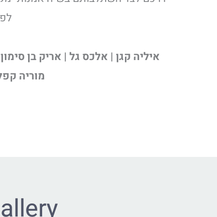
לפר
איליה קגן | אלכס גל | אריק בן סימון 
מוריה קפלן 
allery