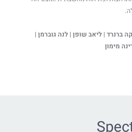
ה.
קה ברנרד | ליאב שופן | לנה גוברמן |
רינה מימון
Spect