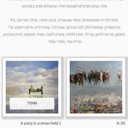
אלה שהם מציבים לעצמם ואלה שהעולם מציב בפניהם.
אמני גלריה משתתפים: פואד אגבאריה, עינת אלוני, שילה אורינגר, גיל
בורנשטיין, שמואל גולן, לנה גוברמן, ענת הדר, ענת ויז'יה, איתן ויתקון, עדי
הופמן, מרינה לויטן, שי לוי, אורן לולאי, איציק למבז, תמיר מוסקט, דורון עקיבא,
נורית שני, תמיר שפר.
נמכר!
A party in a straw field 2
N.S9