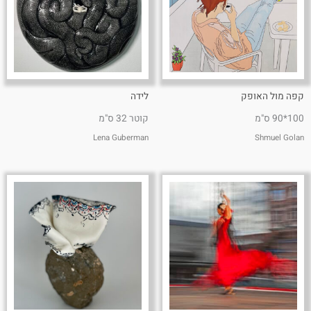
קפה מול האופק
לידה
100*90 ס"מ
קוטר 32 ס"מ
Lena Guberman
Shmuel Golan