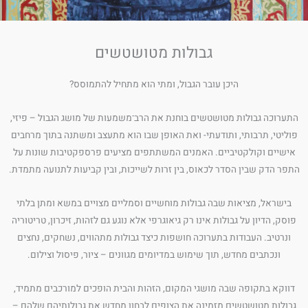
גבולות מטושטשים
היכן עובר הגבול, ומתי הוא מתחיל להתמוסס?
התערוכה גבולות מטושטשים בוחנת את הרב־משמעות של מושג הגבול – פיזי,
פוליטי, תרבותי, ותודעתי- ואת האופן שבו הוא מתעצב ומשתנה בתוך מרחבים
אישיים וקולקטיביים. האמנים המשתתפים מציעים פרספקטיבות שונות על
התפר הדק שבין הסדר לכאוס, בין זרות לשייכות, ובין קביעות לתנועה מתמדת.
בישראל, מציאות שבה גבולות מוחשיים וסמליים מצויים במשא ומתן בלתי
פוסק, הדיון על גבולות אינו רק גיאוגרפי אלא נוגע גם לזהות, זיכרון, טריטוריה
ונרטיב. העבודות בתערוכה חושפות כיצד גבולות מתהווים, נשחקים, נחצים
ונכתבים מחדש, תוך שימוש במדיומים מגוונים – ציור, פיסול וצילום.
דווקא בתקופה שבה מושגי המקום, הזהות והבית הופכים למורכבים מתמיד,
גבולות מטושטשים מזמינה את הצופים לבחון מחדש את גבולותיהם שלהם –