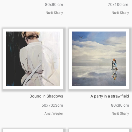
80x80 cm
70x100 cm
Nurit Shany
Nurit Shany
Bound in Shadows
A party in a straw field
50x70x3cm
80x80 cm
Anat Wegier
Nurit Shany