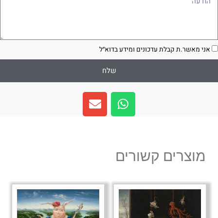
סכמה
אני מאשר.ת קבלת עדכונים ומידע בדוא״ל
שלח
E
W
n
h
v
a
e
t
l
s
מוצרים קשורים
o
a
p
p
e
p