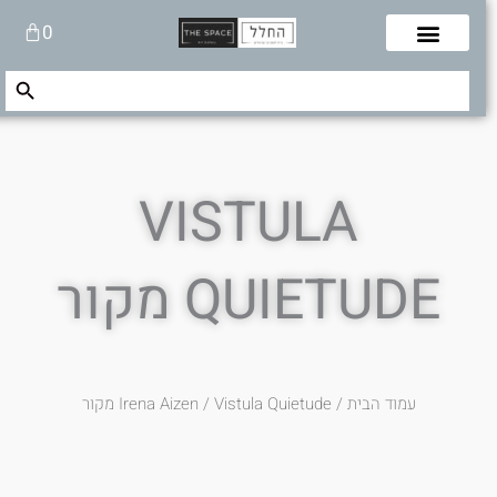
לוג
עגלת
0
תוכן
קניות
Search Button
Search
for:
VISTULA
QUIETUDE מקור
עמוד הבית
/
/ Vistula Quietude מקור
Irena Aizen