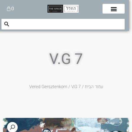
לוג
עגלת
0
תוכן
קניות
Search Button
Search
for:
V.G 7
עמוד הבית
/
/ V.G 7
Vered Gersztenkorn