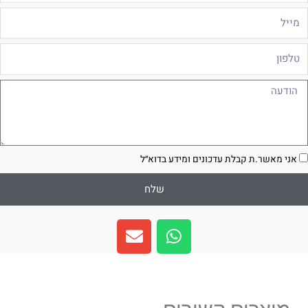
ייל
לפון
ודעה
סכמה
אני מאשר.ת קבלת עדכונים ומידע בדוא״ל
שלח
E
W
n
h
v
a
e
t
l
s