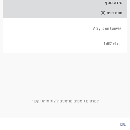
מידע נוסף
חוות דעת (0)
Acrylic on Canvas
150X170 cm
לפרטים נוספים מוזמנים ליצור איתנו קשר
ם