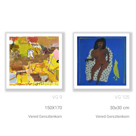
V.G 9
V.G 105
150X170
30x30 cm
Vered Gersztenkorn
Vered Gersztenkorn