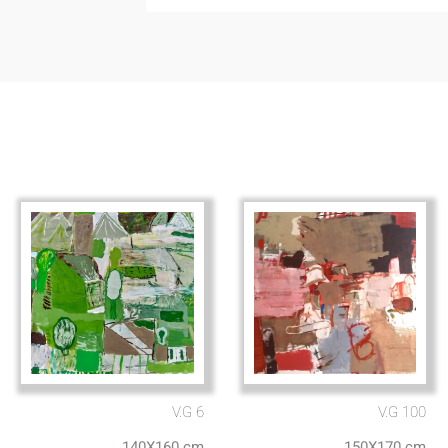
V.G 6
V.G 100
140X160 cm
150X170 cm