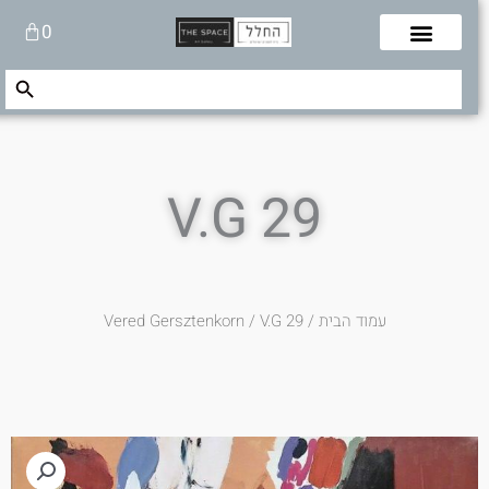
לוג
עגלת
0
תוכן
קניות
Search Button
Search
for:
V.G 29
עמוד הבית
/
/ V.G 29
Vered Gersztenkorn