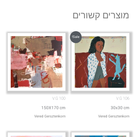
e
t
l
s
מוצרים קשורים
o
a
p
p
e
p
Sale!
V.G 100
V.G 106
150X170 cm
30x30 cm
Vered Gersztenkorn
Vered Gersztenkorn