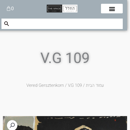
לוג
עגלת
0
תוכן
קניות
Search Button
Search
for:
V.G 109
עמוד הבית
/
/ V.G 109
Vered Gersztenkorn