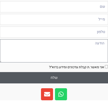
ם
ייל
לפון
ודעה
סכמה
אני מאשר.ת קבלת עדכונים ומידע בדוא״ל
שלח
E
W
n
h
v
a