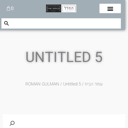
לוג
עגלת
0
תוכן
קניות
Search Button
Search
for:
UNTITLED 5
עמוד הבית
/
/ Untitled 5
ROMAN GULMAN