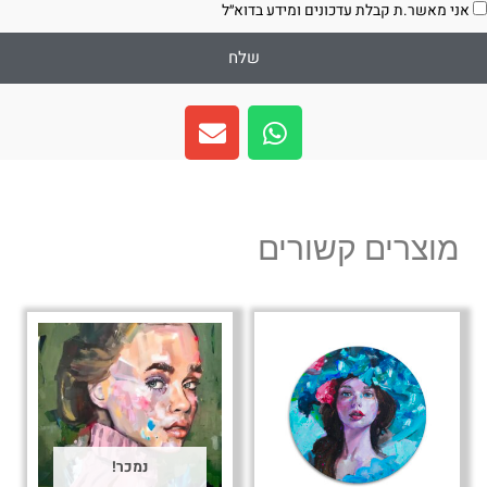
סכמה
אני מאשר.ת קבלת עדכונים ומידע בדוא״ל
שלח
E
W
n
h
v
a
e
t
l
s
מוצרים קשורים
o
a
p
p
e
p
נמכר!