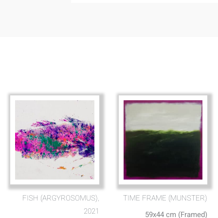
FISH (ARGYROSOMUS),
TIME FRAME (MUNSTER)
2021
59x44 cm (Framed)