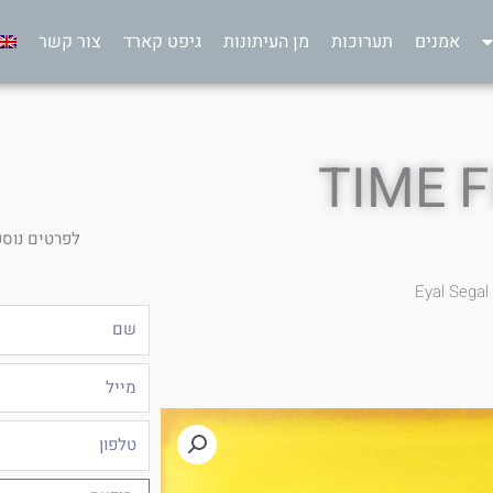
אמנים
תערוכות
מן העיתונות
גיפט קארד
צור קשר
TIME 
לפרטים נוספ
Eyal Segal
שם
מייל
טלפון
הודעה