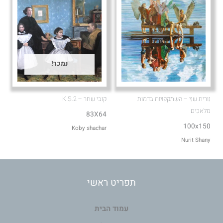
נמכר!
נורית שני – השתקפויות בדמות
קובי שחר – K.S.2
מלאכים
83X64
100x150
Koby shachar
Nurit Shany
תפריט ראשי
עמוד הבית