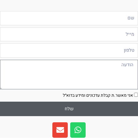
ם
ייל
לפון
ודעה
סכמה
אני מאשר.ת קבלת עדכונים ומידע בדוא״ל
שלח
E
W
n
h