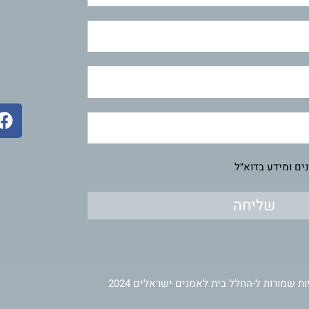
F
a
c
e
ים ומידע בדוא״ל
b
o
שליחה
o
k
ות שמורות ל-החלל בית לאמנים ישראלים 2024