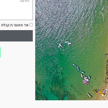
הסכמה
אני מאשר.ת קבלת ע