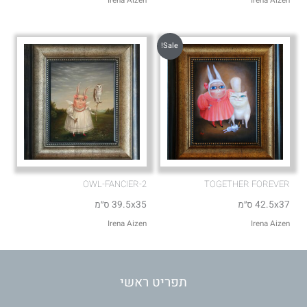
Irena Aizen
Irena Aizen
Sale!
OWL-FANCIER-2
TOGETHER FOREVER
42.5x37 ס״מ
39.5x35 ס״מ
Irena Aizen
Irena Aizen
תפריט ראשי