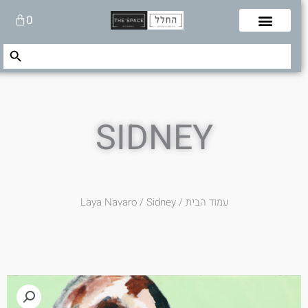
לוג
עגלת
0
תוכן
קניות
Search Button
Search
for:
SIDNEY
עמוד הבית
/
/ Sidney
Laya Navaro