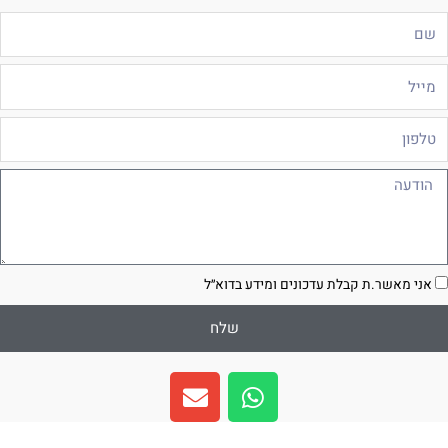
ם
ייל
לפון
ודעה
סכמה
אני מאשר.ת קבלת עדכונים ומידע בדוא״ל
שלח
E
W
n
h
v
a