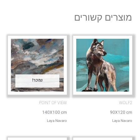
e
t
l
s
מוצרים קשורים
o
a
p
p
e
p
נמכר!
POINT OF VIEW
WOLF2
140X100 cm
90X120 cm
Laya Navaro
Laya Navaro