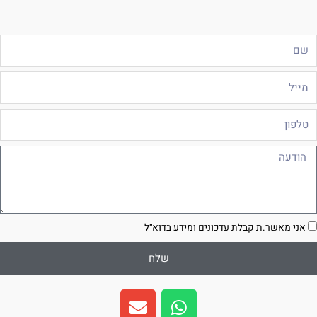
ם
ייל
לפון
ודעה
סכמה
אני מאשר.ת קבלת עדכונים ומידע בדוא״ל
שלח
E
W
n
h