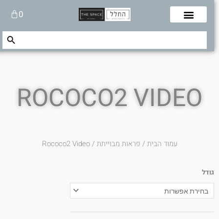
לוג
עגלת
0
תוכן
קניות
Search Button
Search
for:
ROCOCO2 VIDEO
עמוד הבית
/
פראות מבוייתת
/ Rococo2 Video
גודל
כמות
של
Rococo2
Video