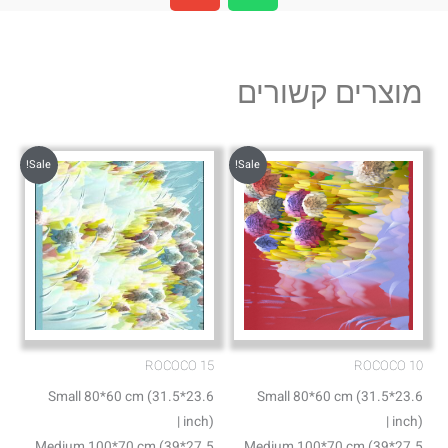
v
a
e
t
l
s
מוצרים קשורים
o
a
p
p
e
p
Sale!
Sale!
ROCOCO 15
ROCOCO 10
Small 80*60 cm (31.5*23.6
Small 80*60 cm (31.5*23.6
inch) |
inch) |
Medium 100*70 cm (39*27.5
Medium 100*70 cm (39*27.5