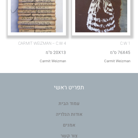
CARMIT WEIZMAN – C.W 4
C.W 1
76X45 ס"מ
20X13 ס"מ
Carmit Weizman
Carmit Weizman
תפריט ראשי
עמוד הבית
אודות הגלריה
אמנים
צור קשר