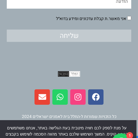
אני מאשר.ת קבלת עדכונים ומידע בדוא״ל
שליחה
E
W
I
F
n
h
n
a
v
a
s
c
e
t
t
e
l
s
a
b
כל הזכויות שמורות ל-החלל בית לאמנים ישראלים 2024
o
a
g
o
על מנת לספק לכם חוויה מיטבית בעת הגלישה באתר, אנחנו משתמשים
p
p
r
o
תחזוקה ופיתוח
וינר מדיה
בקבצי קוקיס. המשך השימוש שלכם באתר מהווה הסכמה לשימוש בקבצים
1