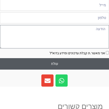
ייל
לפון
ודעה
סכמה
אני מאשר.ת קבלת עדכונים ומידע בדוא״ל
שלח
E
W
n
h
v
a
e
t
l
s
מוצרים קשורים
o
a