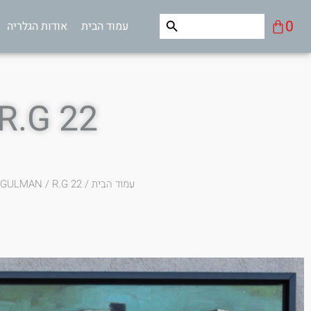
ילוג
Search Button
Search
עגלת
0
עמוד הבית
אודות הגלריה
תוכן
for:
קניות
R.G 22
עמוד הבית
/
/ R.G 22
 GULMAN