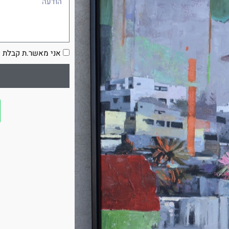
הסכמה
אני מאשר.ת קבלת ע