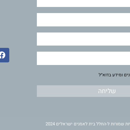
F
a
c
e
ים ומידע בדוא״ל
b
o
שליחה
o
k
ות שמורות ל-החלל בית לאמנים ישראלים 2024