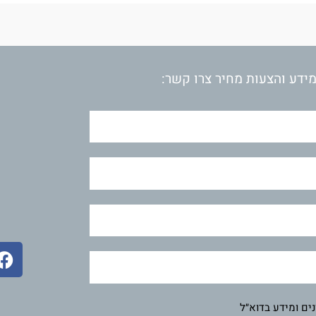
ידע והצעות מחיר צרו קשר:
F
a
c
e
ים ומידע בדוא״ל