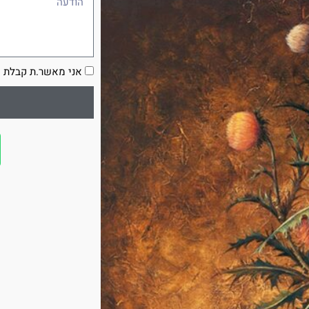
הסכמה
אני מאשר.ת קבלת ע