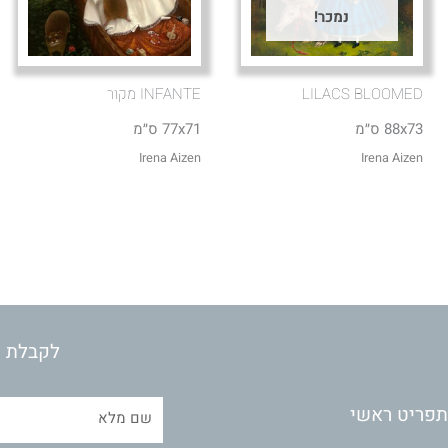
נמכר!
LILACS BLOOMED
INFANTE מקור
88x73 ס״מ
77x71 ס״מ
Irena Aizen
Irena Aizen
לקבלת מ
תפריט ראשי