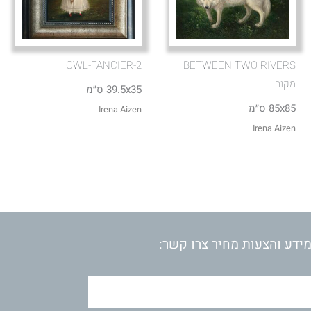
OWL-FANCIER-2
BETWEEN TWO RIVERS
מקור
39.5x35 ס״מ
85x85 ס״מ
Irena Aizen
Irena Aizen
ידע והצעות מחיר צרו קשר: