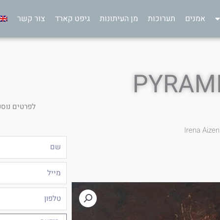
אמנים
תערוכות
מן העיתונות
גיפט קארד
צור קשר
PYRAMI
לפרטים נוספ
Irena Aizen
שם
מייל
טלפון
הודעה