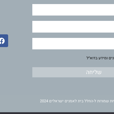
F
a
c
e
ים ומידע בדוא״ל
b
o
שליחה
o
k
ות שמורות ל-החלל בית לאמנים ישראלים 2024