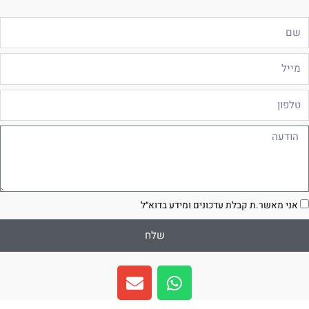
ם
ייל
לפון
ודעה
סכמה
אני מאשר.ת קבלת עדכונים ומידע בדוא״ל
שלח
E
W
n
h
v
a