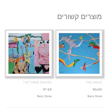
e
t
l
s
מוצרים קשורים
o
a
p
p
e
p
THE THREE GRACES
THE DANCE
97-69
90x95
Barry Stone
Barry Stone