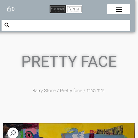
לוג
עגלת
0
תוכן
קניות
Search Button
Search
for:
PRETTY FACE
עמוד הבית
/
/ Pretty face
Barry Stone