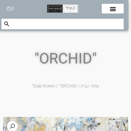
לוג
עגלת
0
תוכן
קניות
Search Button
Search
for:
"ORCHID"
עמוד הבית
/
/ "ORCHID"
Dubi Ronen