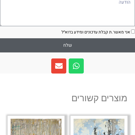
ודעה
סכמה
אני מאשר.ת קבלת עדכונים ומידע בדוא״ל
שלח
E
W
n
h
v
a
e
t
l
s
מוצרים קשורים
o
a
p
p
e
p