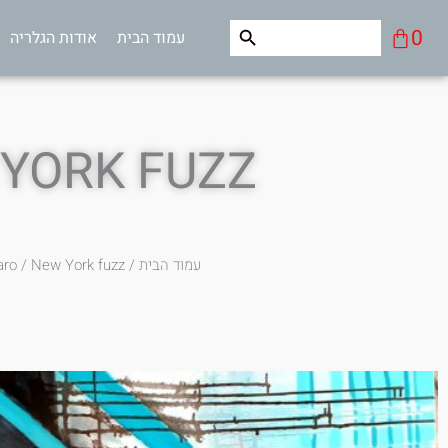
ילוג
Search Button
Search
עגלת
0
עמוד הבית
אודות הגלריה
תוכן
for:
קניות
YORK FUZZ
עמוד הבית
/
/ New York fuzz
aro