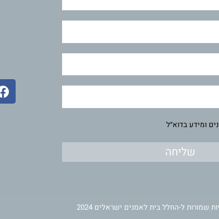
F
a
c
e
ים ומידע בדוא״ל
b
o
שליחה
o
k
ות שמורות ל-החלל בית לאמנים ישראלים 2024