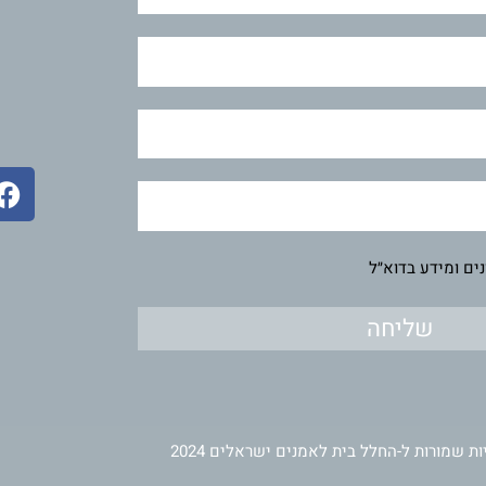
F
a
c
e
ים ומידע בדוא״ל
b
o
שליחה
o
k
ות שמורות ל-החלל בית לאמנים ישראלים 2024