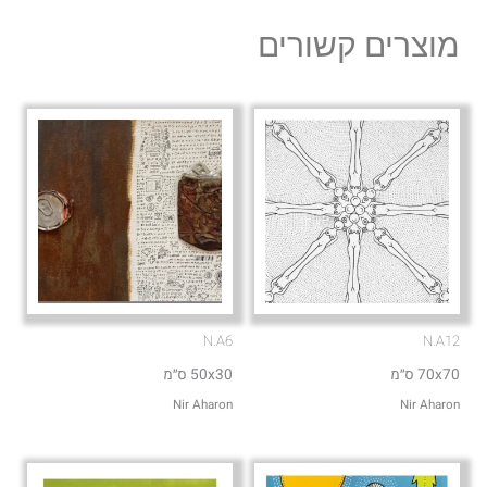
l
s
מוצרים קשורים
o
a
p
p
e
p
N.A6
N.A12
70x70 ס״מ
50x30 ס״מ
Nir Aharon
Nir Aharon