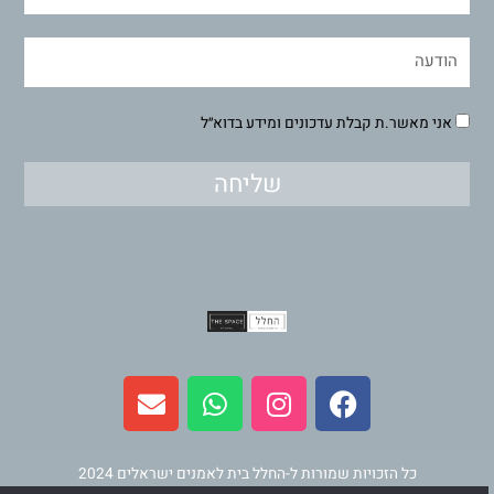
אני מאשר.ת קבלת עדכונים ומידע בדוא״ל
שליחה
E
W
I
F
n
h
n
a
v
a
s
c
e
t
t
e
l
s
a
b
כל הזכויות שמורות ל-החלל בית לאמנים ישראלים 2024