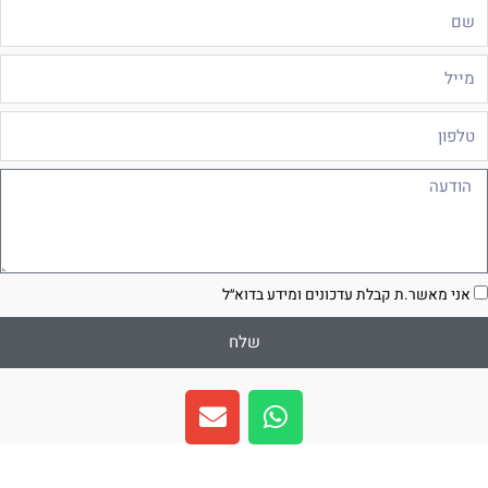
ם
ייל
לפון
ודעה
סכמה
אני מאשר.ת קבלת עדכונים ומידע בדוא״ל
שלח
E
W
n
h
v
a
e
t