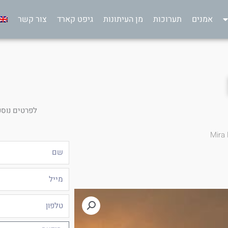
אמנים
תערוכות
מן העיתונות
גיפט קארד
צור קשר
לפרטים נוספ
Mira 
שם
מייל
טלפון
הודעה