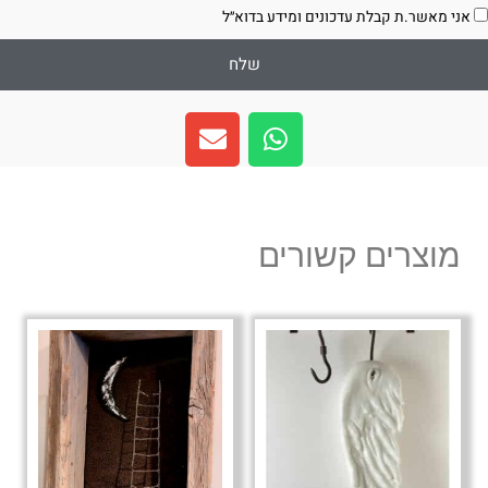
סכמה
אני מאשר.ת קבלת עדכונים ומידע בדוא״ל
שלח
E
W
n
h
v
a
e
t
l
s
מוצרים קשורים
o
a
p
p
e
p