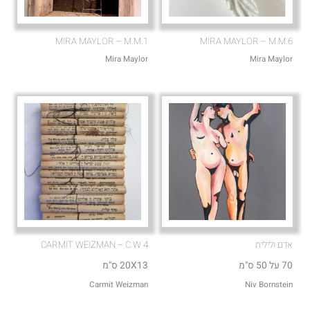
MIRA MAYLOR – M.M.1
MIRA MAYLOR – M.M.6
Mira Maylor
Mira Maylor
אדם ולילית
CARMIT WEIZMAN – C.W 4
70 על 50 ס"מ
20X13 ס"מ
Carmit Weizman
Niv Bornstein