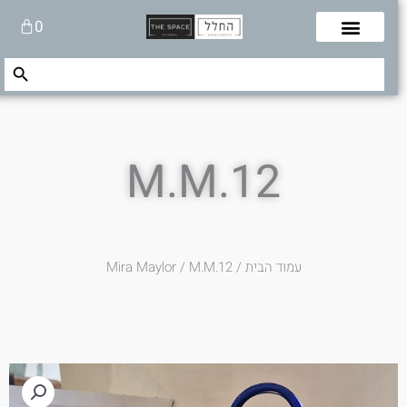
לוג
עגלת
0
תוכן
קניות
Search Button
Search
for:
M.M.12
עמוד הבית
/
/ M.M.12
Mira Maylor