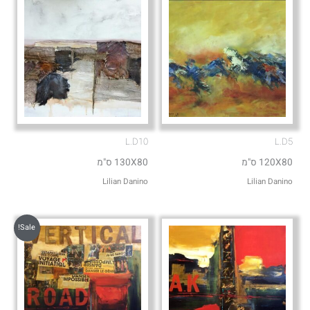
L.D10
L.D5
120X80 ס"מ
130X80 ס"מ
Lilian Danino
Lilian Danino
Sale!