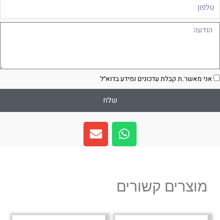
לפון
ודעה
סכמה
אני מאשר.ת קבלת עדכונים ומידע בדוא״ל
שלח
E
W
n
h
v
a
e
t
l
s
מוצרים קשורים
o
a
p
p
e
p