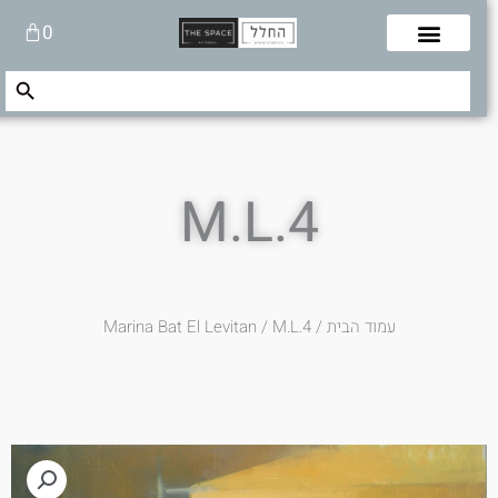
לוג
עגלת
0
תוכן
קניות
Search Button
Search
for:
M.L.4
עמוד הבית
/
/ M.L.4
Marina Bat El Levitan