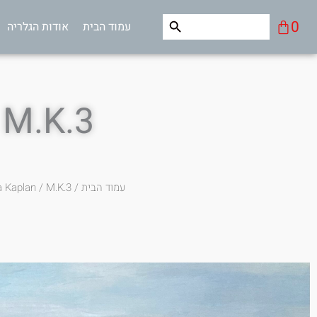
ילוג
Search Button
Search
עגלת
0
עמוד הבית
אודות הגלריה
תוכן
for:
קניות
M.K.3
עמוד הבית
/
/ M.K.3
a Kaplan