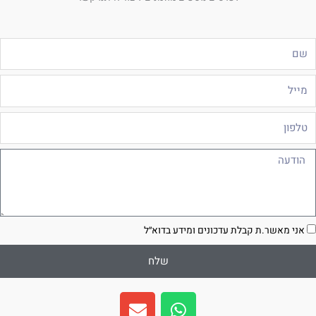
ם
ייל
לפון
ודעה
סכמה
אני מאשר.ת קבלת עדכונים ומידע בדוא״ל
שלח
E
W