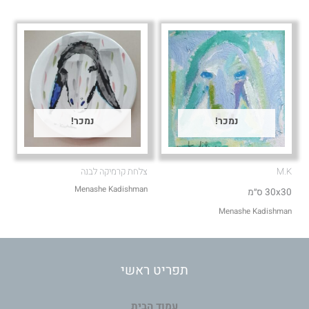
נמכר!
נמכר!
M.K
צלחת קרמיקה לבנה
Menashe Kadishman
30x30 ס״מ
Menashe Kadishman
תפריט ראשי
עמוד הבית