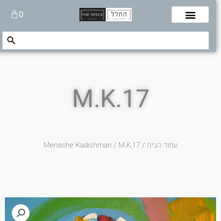
לוג
עגלת
0
תוכן
קניות
Search Button
Search
for:
M.K.17
עמוד הבית
/
/ M.K.17
Menashe Kadishman