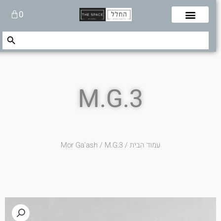
לוג
עגלת
0
תוכן
קניות
Search Button
Search
for:
M.G.3
עמוד הבית
/
/ M.G.3
Mor Ga'ash