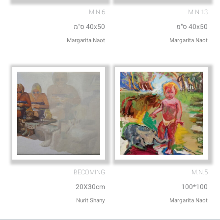
M.N.6
M.N.13
40x50 ס"מ
40x50 ס"מ
Margarita Naot
Margarita Naot
BECOMING
M.N.5
20X30cm
100*100
Nurit Shany
Margarita Naot