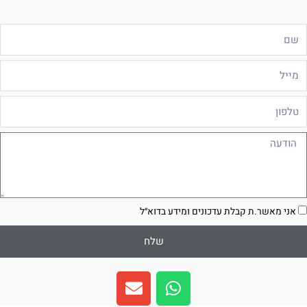
ם
ייל
לפון
ודעה
סכמה
אני מאשר.ת קבלת עדכונים ומידע בדוא״ל
שלח
E
W
n
h