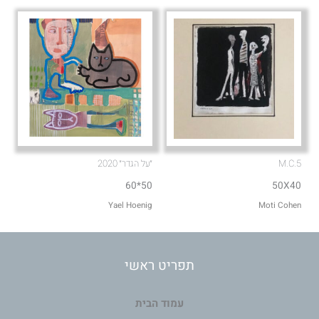
M.C.5
״על הגדר״ 2020
50*60
50X40
Moti Cohen
Yael Hoenig‏
תפריט ראשי
עמוד הבית