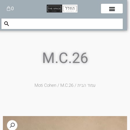
לוג
עגלת
0
תוכן
קניות
Search Button
Search
for:
M.C.26
עמוד הבית
/
/ M.C.26
Moti Cohen