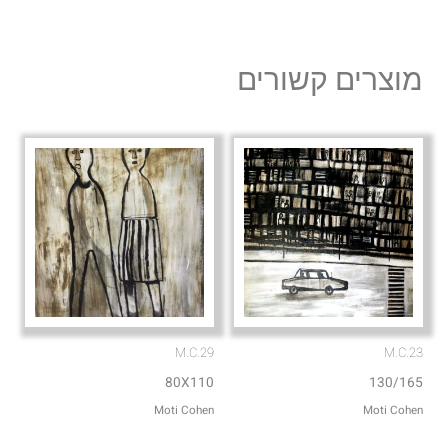
v
a
e
t
l
s
מוצרים קשורים
o
a
p
p
e
p
M.C.29
M.C.23
80X110
130/165
Moti Cohen
Moti Cohen