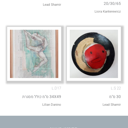
20/30/65
Lead Shamir
Liora Kanterewicz
L.D17
L.S 22
30 ס"מ
34X49 ס"מ כולל מסגרת
Lilian Danino
Lead Shamir