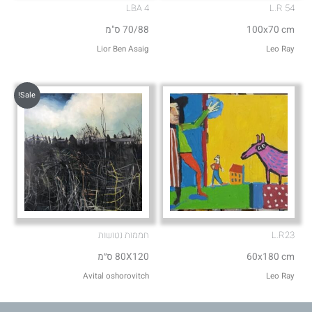
LBA 4
L.R 54
100x70 cm
70/88 ס"מ
Lior Ben Asaig
Leo Ray
Sale!
L.R23
חממות נטושות
60x180 cm
80X120 ס״מ
Avital oshorovitch
Leo Ray