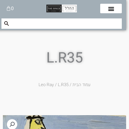
לוג
עגלת
0
תוכן
קניות
Search Button
Search
for:
L.R35
עמוד הבית
/
/ L.R35
Leo Ray