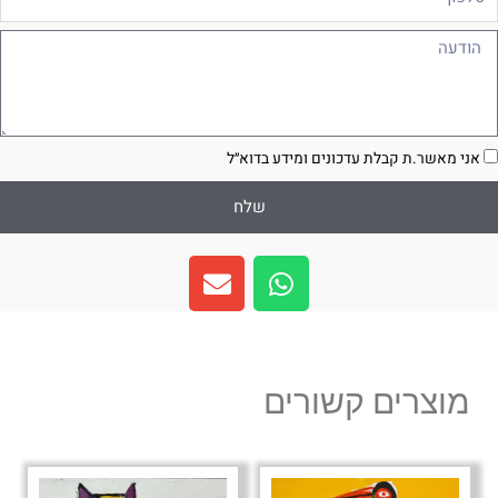
ודעה
סכמה
אני מאשר.ת קבלת עדכונים ומידע בדוא״ל
שלח
E
W
n
h
v
a
e
t
l
s
מוצרים קשורים
o
a
p
p
e
p