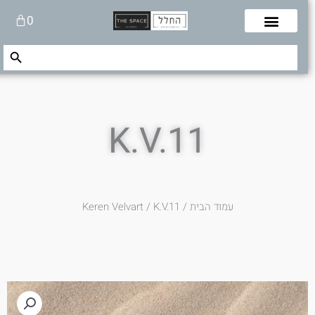
לוג
עגלת
0
תוכן
קניות
Search Button
Search
for:
K.V.11
עמוד הבית
/
/ K.V.11
Keren Velvart