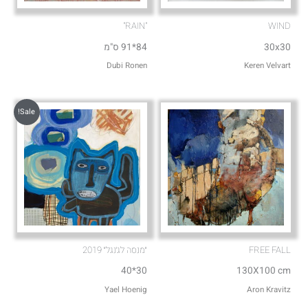
"RAIN"
WIND
30x30
84*91 ס"מ
Dubi Ronen
Keren Velvart
Sale!
FREE FALL
״מנסה לג׳נגל״ 2019
30*40
130X100 cm
Aron Kravitz
Yael Hoenig‏