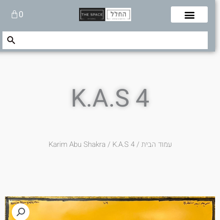
לוג
עגלת
0
תוכן
קניות
Search Button
Search
for:
K.A.S 4
עמוד הבית
/
/ K.A.S 4
Karim Abu Shakra