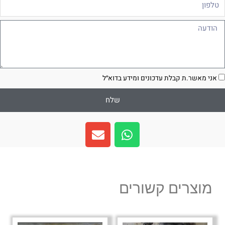
ודעה
סכמה
אני מאשר.ת קבלת עדכונים ומידע בדוא״ל
שלח
E
W
n
h
v
a
e
t
l
s
מוצרים קשורים
o
a
p
p
e
p