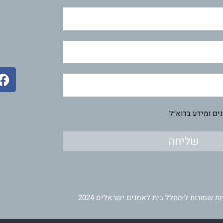
F
a
c
e
ים ומידע בדוא״ל
b
o
שליחה
o
k
ות שמורות ל-החלל בית לאמנים ישראלים 2024