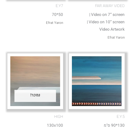
E.Y7
FAR AWAY VIDEO
50*70
Video on 7” screen |
Video on 10” screen |
Efrat Yaron
Video Artwork
Efrat Yaron
נמכר!
HIGH
E.Y.5
130*90 ס"מ
130x100