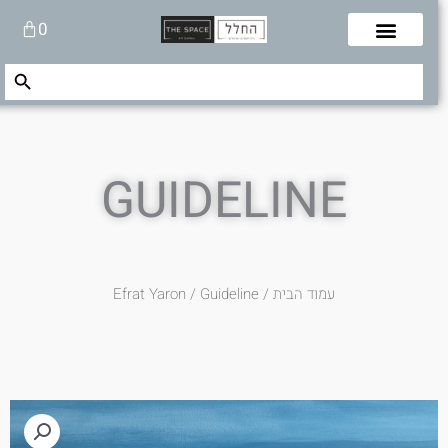
לוג
עגלת
0
תוכן
קניות
Search Button
Search
for:
GUIDELINE
עמוד הבית
/
/ Guideline
Efrat Yaron