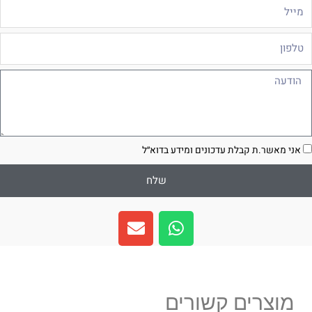
ייל
לפון
ודעה
סכמה
אני מאשר.ת קבלת עדכונים ומידע בדוא״ל
שלח
E
W
n
h
v
a
e
t
l
s
מוצרים קשורים
o
a