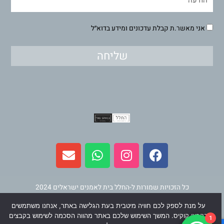
אני מאשר.ת קבלת עדכונים ומידע בדוא״ל
שליחה
E
W
I
F
n
h
n
a
v
a
s
c
e
t
t
e
l
s
a
b
כל הזכויות שמורות ל-החלל בית לאמנים ישראלים 2024
o
a
g
o
על מנת לספק לכם חוויה מיטבית בעת הגלישה באתר, אנחנו משתמשים
p
p
r
o
תחזוקה ופיתוח
וינר מדיה
בקבצי קוקיס. המשך השימוש שלכם באתר מהווה הסכמה לשימוש בקבצים
1