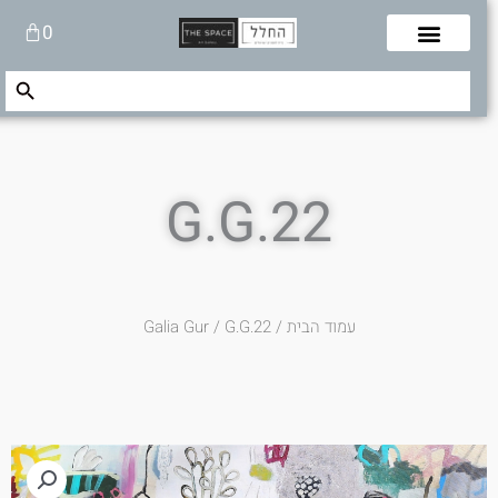
לוג
עגלת
0
תוכן
קניות
Search Button
Search
for:
G.G.22
עמוד הבית
/
/ G.G.22
Galia Gur