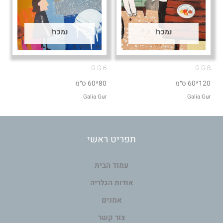
נמכר!
נמכר!
G.G 6
G.G 8
120*60 ס״מ
80*60 ס״מ
Galia Gur
Galia Gur
תפריט ראשי
עמוד הבית
אודות הגלריה
אמנים
צור קשר