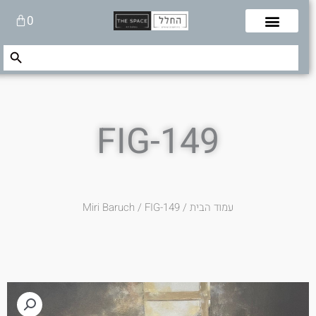
לוג
עגלת
0
תוכן
קניות
Search Button
Search
for:
FIG-149
עמוד הבית
/
/ FIG-149
Miri Baruch