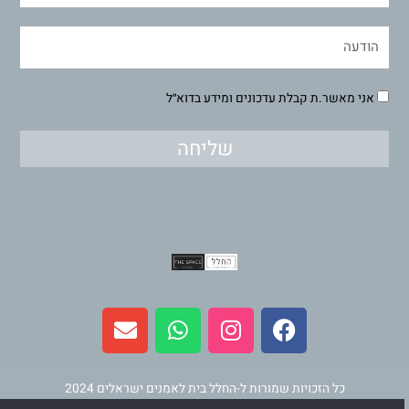
אני מאשר.ת קבלת עדכונים ומידע בדוא״ל
שליחה
E
W
I
F
n
h
n
a
v
a
s
c
e
t
t
e
l
s
a
b
כל הזכויות שמורות ל-החלל בית לאמנים ישראלים 2024