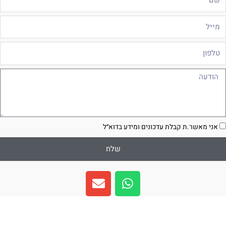
ייל
לפון
ודעה
סכמה
אני מאשר.ת קבלת עדכונים ומידע בדוא״ל
שלח
E
W
n
h
v
a
e
t