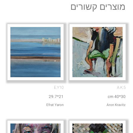
l
s
מוצרים קשורים
o
a
p
p
e
p
E.Y10
A.K.5
21*29.7
30*40 cm
Efrat Yaron
Aron Kravitz