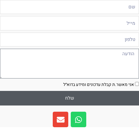
ם
ייל
לפון
ודעה
סכמה
אני מאשר.ת קבלת עדכונים ומידע בדוא״ל
שלח
E
W
n
h
v
a
e
t