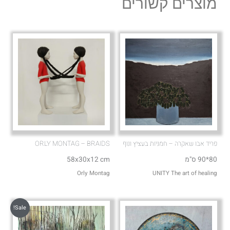
מוצרים קשורים
o
a
p
p
e
p
פריד אבו שאקרה – חמניות בעציץ ונוף
ORLY MONTAG – BRAIDS
80*90 ס"מ
58x30x12 cm
Orly Montag
UNITY The art of healing
Sale!