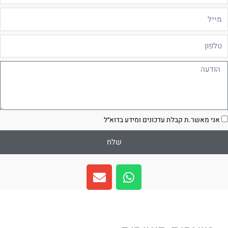
ייל
לפון
ודעה
סכמה
אני מאשר.ת קבלת עדכונים ומידע בדוא״ל
שלח
E
W
n
h
v
a
e
t
l
s