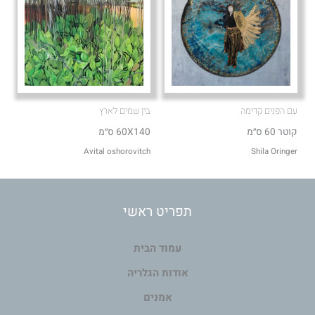
עם הפנים קדימה
בין שמים לארץ
קוטר 60 ס״מ
60X140 ס״מ
Avital oshorovitch
Shila Oringer
תפריט ראשי
עמוד הבית
אודות הגלריה
אמנים