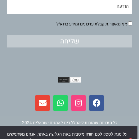
אני מאשר.ת קבלת עדכונים ומידע בדוא״ל
שליחה
E
W
I
F
n
h
n
a
v
a
s
c
e
t
t
e
l
s
a
b
כל הזכויות שמורות ל-החלל בית לאמנים ישראלים 2024
o
a
g
o
על מנת לספק לכם חוויה מיטבית בעת הגלישה באתר, אנחנו משתמשים
תחזוקה ופיתוח
וינר מדיה