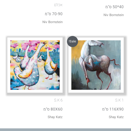
אכלם
40*50 ס"מ
70-90 ס"מ
Niv Bornstein
Niv Bornstein
Sale!
S.K 6
S.K 1
116X90 ס"מ
80X60 ס"מ
Shay Katz
Shay Katz