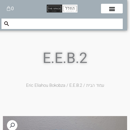
לוג
עגלת
0
תוכן
קניות
Search Button
Search
for:
E.E.B.2
עמוד הבית
/
/ E.E.B.2
Eric Eliahou Bokobza