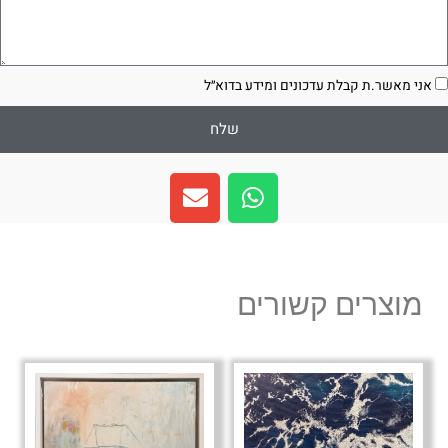
סכמה
אני מאשר.ת קבלת עדכונים ומידע בדוא״ל
שלח
E
W
n
h
v
a
e
t
l
s
מוצרים קשורים
o
a
p
p
e
p